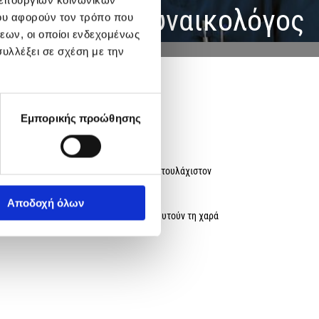
Χειρουργός-Γυναικολόγος
ου αφορούν τον τρόπο που
εων, οι οποίοι ενδεχομένως
υλλέξει σε σχέση με την
Εμπορικής προώθησης
γάρι αναπαραγωγικής ηλικίας, μετά από τουλάχιστον
 νομίζουμε.
Αποδοχή όλων
 250.000 ζευγάρια δυσκολεύονται να γευτούν τη χαρά